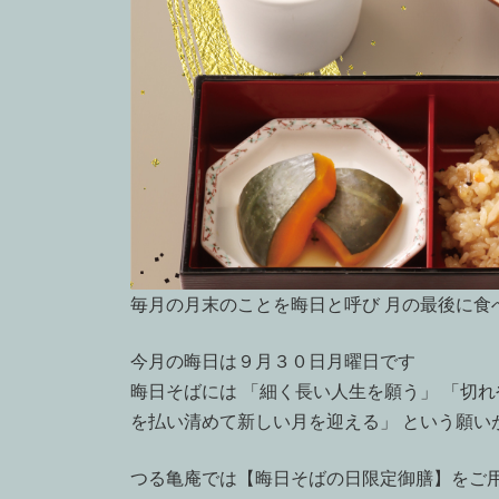
毎月の月末のことを晦日と呼び 月の最後に食
今月の晦日は９月３０日月曜日です
晦日そばには 「細く長い人生を願う」 「切
を払い清めて新しい月を迎える」 という願い
つる亀庵では【晦日そばの日限定御膳】をご