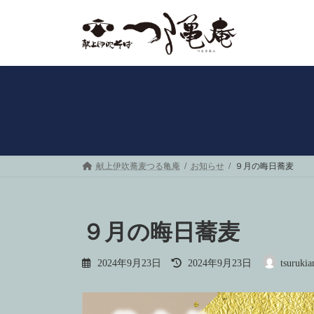
コ
ナ
ン
ビ
テ
ゲ
ン
ー
ツ
シ
へ
ョ
ス
ン
キ
に
ッ
移
プ
動
献上伊吹蕎麦つる亀庵
お知らせ
９月の晦日蕎麦
９月の晦日蕎麦
最
2024年9月23日
2024年9月23日
tsurukia
終
更
新
日