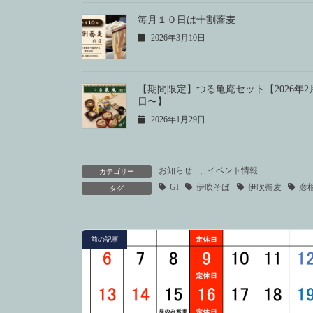
毎月１０日は十割蕎麦
2026年3月10日
【期間限定】つる亀庵セット【2026年2
日〜】
2026年1月29日
お知らせ
、
イベント情報
カテゴリー
GI
伊吹そば
伊吹蕎麦
彦
タグ
前の記事