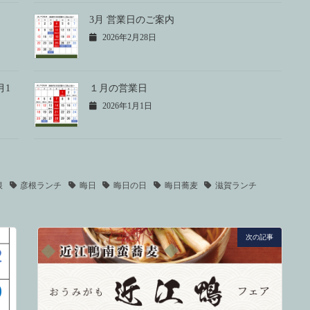
3月 営業日のご案内
2026年2月28日
月1
１月の営業日
2026年1月1日
根
彦根ランチ
晦日
晦日の日
晦日蕎麦
滋賀ランチ
次の記事