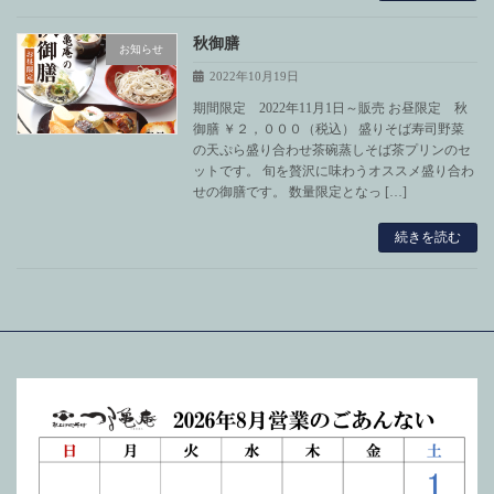
秋御膳
お知らせ
2022年10月19日
期間限定 2022年11月1日～販売 お昼限定 秋
御膳 ￥２，０００（税込） 盛りそば寿司野菜
の天ぷら盛り合わせ茶碗蒸しそば茶プリンのセ
ットです。 旬を贅沢に味わうオススメ盛り合わ
せの御膳です。 数量限定となっ […]
続きを読む