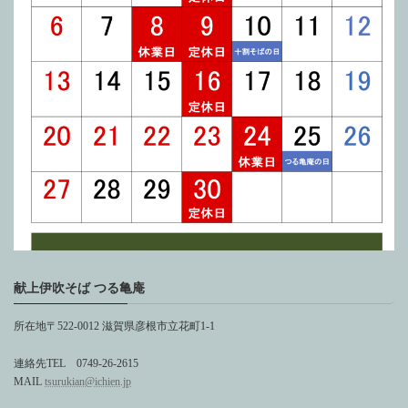
献上伊吹そば つる亀庵
所在地〒522-0012 滋賀県彦根市立花町1-1
連絡先TEL 0749-26-2615
MAIL
tsurukian@ichien.jp