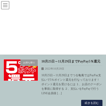
コ
ナ
ン
ビ
テ
ゲ
ン
ー
ツ
シ
へ
ョ
2022年10月
ス
ン
キ
に
ッ
移
プ
動
献上伊吹蕎麦つる亀庵
2022年10月
10月25日～11月29日までPayPay5％還元
お持ち帰り
2022年10月29日
10月25日～11月29日までつる亀庵ではPayPay支
払いで5％ポイント還元を行なっております！
ポイント還元を受けるには １、お店のクーポン
を事前に取得する ２、支払いをPayPayで行う
LINE会員様 […]
続きを読む