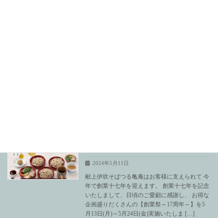
続きを読む
6月営業日の案内
お知らせ
2024年5月20日
６月営業日について ・水曜 定休日・６月１１
日、１３日 臨時休業・６月２７日 つる亀庵
の日 蕎麦を全品十割蕎麦にてご提供・６月３
０日 晦日の日 晦日の日限定御膳を販売 ６月
もつる亀庵をどうぞよろしくお願いします
続きを読む
献上伊吹蕎麦つる亀庵・おかげさまで十
お知らせ
七周年・記念御膳販売！
2024年5月11日
献上伊吹そばつる亀庵はお客様に支えられて 今
年で創業十七年を迎えます。 創業十七年を記念
いたしまして、日頃のご愛顧に感謝し、 お得な
企画盛りだくさんの【創業祭～17周年～】を5
月13日(月)～5月24日(金)実施いたしま […]