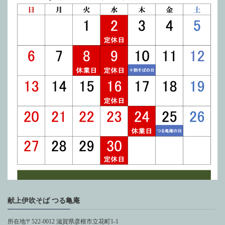
献上伊吹そば つる亀庵
所在地〒522-0012 滋賀県彦根市立花町1-1