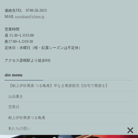
連絡先TEL 0749-26-2615
MAIL
tsurukian@ichien.jp
営業時間
昼 11:30~L.O15:00
夜17:00~L.O19:30
定休日：水曜日（桜・紅葉シーズンは不定休）
アクセス彦根駅より徒歩8分
site menu
【献上伊吹蕎麦 つる亀庵】半なま蕎麦販売【自宅で蕎麦を】
お品書き
営業日
献上伊吹蕎麦つる亀庵
私たちの思い