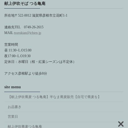
献上伊吹そば つる亀庵
所在地〒522-0012 滋賀県彦根市立花町1-1
連絡先TEL 0749-26-2615
MAIL
tsurukian@ichien.jp
営業時間
昼 11:30~L.O15:00
夜17:00~L.O19:30
定休日：水曜日（桜・紅葉シーズンは不定休）
アクセス彦根駅より徒歩8分
site menu
【献上伊吹蕎麦 つる亀庵】半なま蕎麦販売【自宅で蕎麦を】
お品書き
営業日
献上伊吹蕎麦つる亀庵