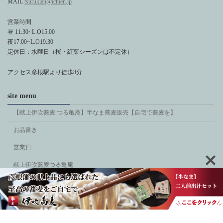
MAIL
tsurukian@ichien.jp
営業時間
昼 11:30~L.O15:00
夜17:00~L.O19:30
定休日：水曜日（桜・紅葉シーズンは不定休）
アクセス彦根駅より徒歩8分
site menu
【献上伊吹蕎麦 つる亀庵】半なま蕎麦販売【自宅で蕎麦を】
お品書き
営業日
献上伊吹蕎麦つる亀庵
私たちの思い
Copyright © 献上伊吹蕎麦つる亀庵 All Rights Reserved.