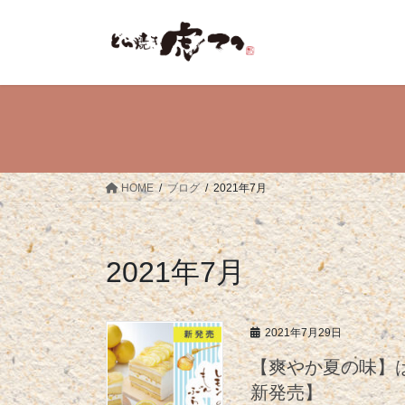
コ
ナ
ン
ビ
テ
ゲ
ン
ー
ツ
シ
へ
ョ
ス
ン
キ
に
ッ
移
HOME
ブログ
2021年7月
プ
動
2021年7月
2021年7月29日
【爽やか夏の味】
新発売】