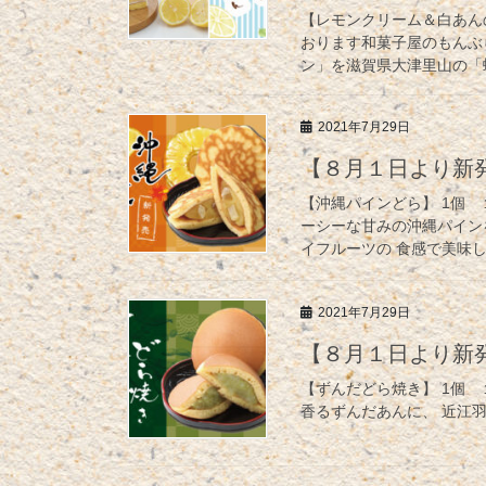
【レモンクリーム＆白あん
おります和菓子屋のもんぶ
ン」を滋賀県大津里山の「蜂
2021年7月29日
【８月１日より新
【沖縄パインどら】 1個 
ーシーな甘みの沖縄パイン
イフルーツの 食感で美味
2021年7月29日
【８月１日より新
【ずんだどら焼き】 1個 
香るずんだあんに、 近江