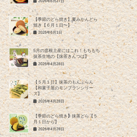
2026年6月27日
【季節のどら焼き】夏みかんどら
焼き【６月１日〜】
2026年6月1日
5月の彦根土産にはこれ！もちもち
抹茶生地の【抹茶きんつば】
2026年4月28日
【５月１日】抹茶のもんぶらん
【和菓子屋のモンブランシリー
ズ】
2026年4月28日
【季節のどら焼き】抹茶どら【５
月１日から】
2026年4月28日