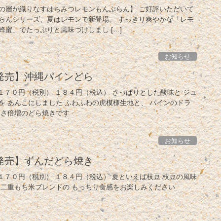
の層が織りなすはちみつレモンもんぶらん】 ご好評いただいて
らんシリーズ、夏はレモンで新登場。 すっきり爽やかな「レモ
蜜」でたっぷりと風味づけしまし […]
お知らせ
発売】沖縄パインどら
１７０円（税別） １８４円（税込） さっぱりとした酸味と ジュ
を あんこにしました ふわふわの虎模様生地と、 パインのドラ
しさ倍増のどら焼きです
お知らせ
発売】ずんだどら焼き
１７０円（税別） １８４円（税込） 夏といえば枝豆 枝豆の風味
羽二重もち米ブレンドの もっちり食感をお楽しみください