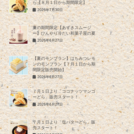
ら【８月１日から期間限定】
2026年7月30日
夏の期間限定【あずきスムージ
ー】ひんやり冷たい和菓子屋の夏
2026年6月27日
【夏のモンブラン】はちみつレモ
ンのモンブラン【７月１日から期
間限定販売開始】
2026年6月27日
７月１日より「ココナッツマンゴ
ーどら」販売スタート！
2026年6月27日
７月１日より「塩バターどら」販
売スタート！