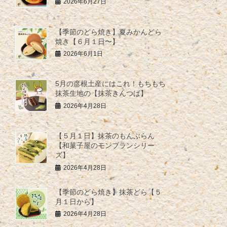
2026年6月27日
【季節のどら焼き】夏みかんどら
焼き【６月１日〜】
2026年6月1日
5月の彦根土産にはこれ！もちもち
抹茶生地の【抹茶きんつば】
2026年4月28日
【５月１日】抹茶のもんぶらん
【和菓子屋のモンブランシリー
ズ】
2026年4月28日
【季節のどら焼き】抹茶どら【５
月１日から】
2026年4月28日