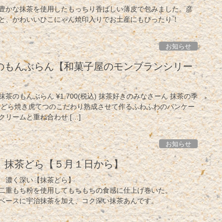
豊かな抹茶を使用したもっちり香ばしい薄皮で包みました。彦
と、かわいいひこにゃん焼印入りでお土産にもぴったり！
お知らせ
のもんぶらん【和菓子屋のモンブランシリー
のもんぶらん ¥1,700(税込) 抹茶好きのみなさーん 抹茶の季
 どら焼き虎てつのこだわり熟成させて作るふわふわのパンケー
リームと重ね合わせ […]
お知らせ
】抹茶どら【５月１日から】
 濃く深い【抹茶どら】
二重もち粉を使用してもちもちの食感に仕上げ巻いた。
ベースに宇治抹茶を加え、コク深い抹茶あんです。