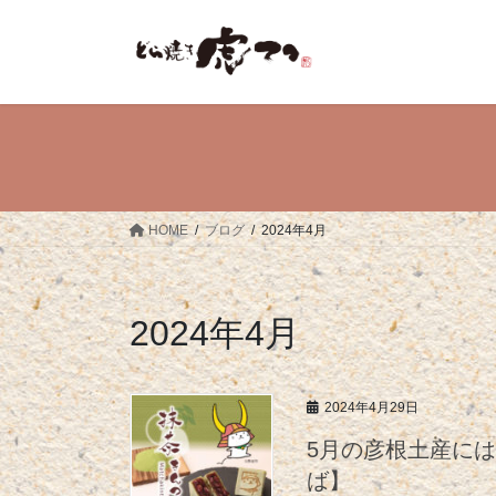
コ
ナ
ン
ビ
テ
ゲ
ン
ー
ツ
シ
へ
ョ
ス
ン
キ
に
ッ
移
HOME
ブログ
2024年4月
プ
動
2024年4月
2024年4月29日
5月の彦根土産に
ば】