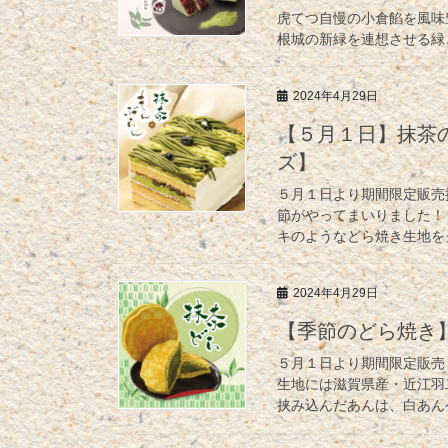
虎てつ自慢の小倉餡を風味
根城の新緑を連想させる緑
2024年4月29日
【５月１日】抹茶
ズ】
５月１日より期間限定販売抹茶
節がやってまいりました！
キのようなどら焼き生地をク
2024年4月29日
【季節のどら焼き
５月１日より期間限定販売
生地には滋賀県産・近江羽
挟み込んだあんは、白あん