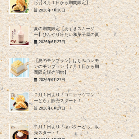
ら【８月１日から期間限定】
2026年7月30日
夏の期間限定【あずきスムージ
ー】ひんやり冷たい和菓子屋の夏
2026年6月27日
【夏のモンブラン】はちみつレモ
ンのモンブラン【７月１日から期
間限定販売開始】
2026年6月27日
７月１日より「ココナッツマンゴ
ーどら」販売スタート！
2026年6月27日
７月１日より「塩バターどら」販
売スタート！