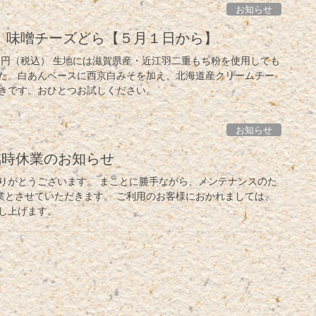
お知らせ
】味噌チーズどら【５月１日から】
０円（税込） 生地には滋賀県産・近江羽二重もち粉を使用しても
た。白あんベースに西京白みそを加え、北海道産クリームチー
きです。おひとつお試しください。
お知らせ
臨時休業のお知らせ
りがとうございます。 まことに勝手ながら、メンテナンスのた
休業とさせていただきます。 ご利用のお客様におかれましては、
し上げます。