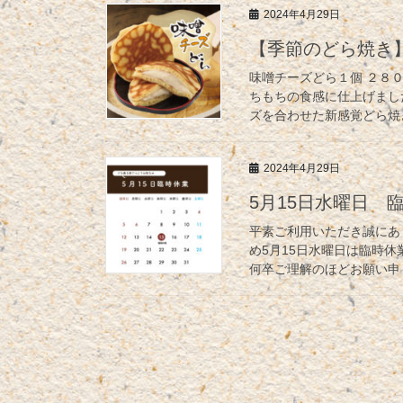
2024年4月29日
【季節のどら焼き
味噌チーズどら１個 ２８
ちもちの食感に仕上げまし
ズを合わせた新感覚どら焼
2024年4月29日
5月15日水曜日 
平素ご利用いただき誠にあ
め5月15日水曜日は臨時
何卒ご理解のほどお願い申