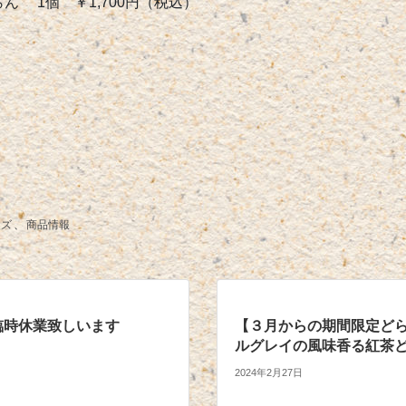
 1個 ￥1,700円（税込）
ーズ
、
商品情報
は臨時休業致しいます
【３月からの期間限定ど
ルグレイの風味香る紅茶
2024年2月27日