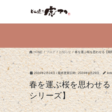
コ
ナ
ン
ビ
テ
ゲ
ン
ー
ツ
シ
へ
ョ
ス
ン
キ
に
ッ
移
HOME
ブログ
お知らせ
春を運ぶ桜を思わせる【期
プ
動
2024年2月24日
/ 最終更新日時 :
2024年4月29日
kot
春を運ぶ桜を思わせる
シリーズ】