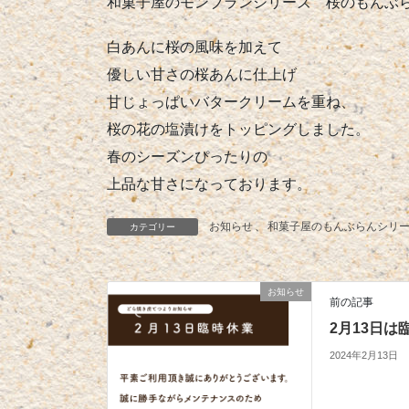
和菓子屋のモンブランシリーズ 桜のもんぶらん
白あんに桜の風味を加えて
優しい甘さの桜あんに仕上げ
甘じょっぱいバタークリームを重ね、
桜の花の塩漬けをトッピングしました。
春のシーズンぴったりの
上品な甘さになっております。
お知らせ
、
和菓子屋のもんぶらんシリ
カテゴリー
お知らせ
前の記事
2月13日
2024年2月13日