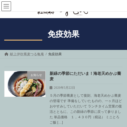
コ
ナ
ン
ビ
テ
ゲ
ン
ー
ツ
シ
へ
ョ
免疫効果
ス
ン
キ
に
ッ
移
プ
動
献上伊吹蕎麦つる亀庵
免疫効果
新緑の季節にただいま！海老天めかぶ蕎
お知らせ
麦
2020年5月22日
５月の季節蕎麦として復刻、海老天めかぶ蕎麦
の登場です 準備をしていたものの、一ヶ月ほど
おやすみしていただいて ランチタイム営業の復
活とともに、この新緑の季節に戻って参りまし
た 単品価格 １，４３０円（税込） ミニとろ
ご飯 […]