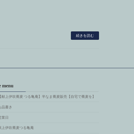
続きを読む
te menu
【献上伊吹蕎麦 つる亀庵】半なま蕎麦販売【自宅で蕎麦を】
お品書き
営業日
献上伊吹蕎麦つる亀庵