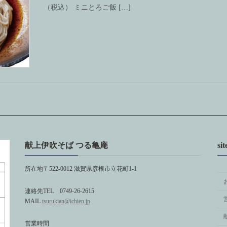
（税込） ミニとろご飯 […]
献上伊吹そば つる亀庵
si
所在地〒522-0012 滋賀県彦根市立花町1-1
連絡先TEL 0749-26-2615
MAIL
tsurukian@ichien.jp
営業時間