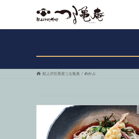
コ
ナ
ン
ビ
テ
ゲ
ン
ー
ツ
シ
へ
ョ
ス
ン
キ
に
ッ
移
プ
動
献上伊吹蕎麦つる亀庵
めかぶ