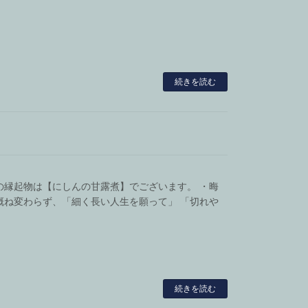
続きを読む
の縁起物は【にしんの甘露煮】でございます。 ・晦
概ね変わらず、「細く長い人生を願って」 「切れや
続きを読む