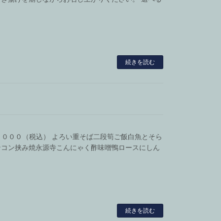
続きを読む
￥２，０００（税込） よろい重そば二段筍ご飯白魚とそら
ンコン挟み焼永源寺こんにゃく酢味噌鴨ロースにしん
続きを読む