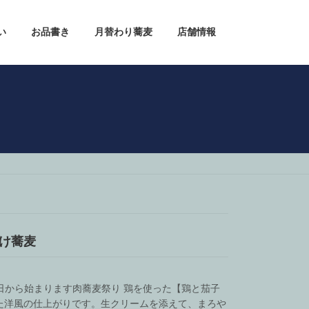
い
お品書き
月替わり蕎麦
店舗情報
け蕎麦
月１日から始まります肉蕎麦祭り 鶏を使った【鶏と茄子
た洋風の仕上がりです。生クリームを添えて、まろや