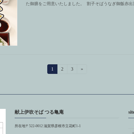
た御膳をご用意いたしました。 割子そばうなぎ御飯赤出汁
固
1
固
2
固
3
»
定
定
定
ペ
ペ
ペ
ー
ー
ー
ジ
ジ
ジ
献上伊吹そば つる亀庵
si
所在地〒522-0012 滋賀県彦根市立花町1-1