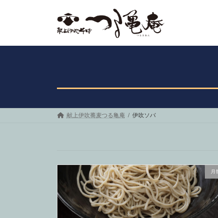
コ
ナ
ン
ビ
テ
ゲ
ン
ー
ツ
シ
へ
ョ
ス
ン
キ
に
ッ
移
プ
動
献上伊吹蕎麦つる亀庵
伊吹ソバ
月