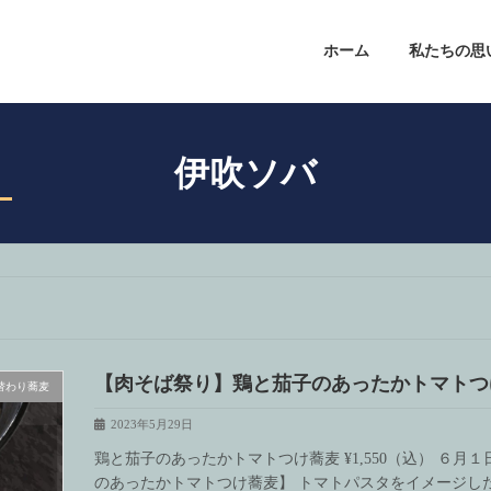
ホーム
私たちの思
伊吹ソバ
【肉そば祭り】鶏と茄子のあったかトマトつ
替わり蕎麦
2023年5月29日
鶏と茄子のあったかトマトつけ蕎麦 ¥1,550（込） ６
のあったかトマトつけ蕎麦】 トマトパスタをイメージし