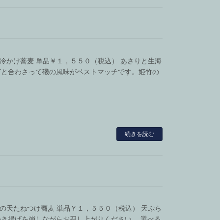
苔の冷かけ蕎麦 単品￥１，５５０（税込） あさりと生海
苔と合わさって磯の風味がベストマッチです。姫竹の
続きを読む
揚げの天たねつけ蕎麦 単品￥１，５５０（税込） 天ぷら
き揚げを崩しながらお召し上がりください。 選べる