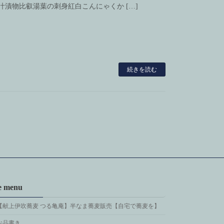
漬物比叡湯葉の刺身紅白こんにゃくか […]
続きを読む
te menu
【献上伊吹蕎麦 つる亀庵】半なま蕎麦販売【自宅で蕎麦を】
お品書き