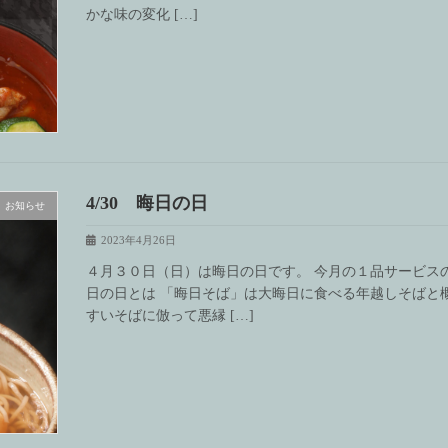
かな味の変化 […]
4/30 晦日の日
お知らせ
2023年4月26日
４月３０日（日）は晦日の日です。 今月の１品サービス
日の日とは 「晦日そば」は大晦日に食べる年越しそばと
すいそばに倣って悪縁 […]