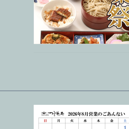
投
稿
の
ペ
ー
ジ