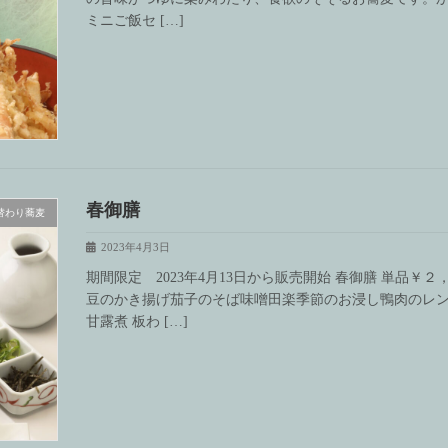
ミニご飯セ […]
春御膳
替わり蕎麦
2023年4月3日
期間限定 2023年4月13日から販売開始 春御膳 単品
豆のかき揚げ茄子のそば味噌田楽季節のお浸し鴨肉のレ
甘露煮 板わ […]