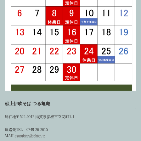
献上伊吹そば つる亀庵
所在地〒522-0012 滋賀県彦根市立花町1-1
連絡先TEL 0749-26-2615
MAIL
tsurukian@ichien.jp