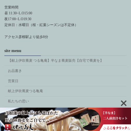
営業時間
昼 11:30~L.O15:00
夜17:00~L.O19:30
定休日：水曜日（桜・紅葉シーズンは不定休）
アクセス彦根駅より徒歩8分
site menu
【献上伊吹蕎麦 つる亀庵】半なま蕎麦販売【自宅で蕎麦を】
お品書き
営業日
献上伊吹蕎麦つる亀庵
私たちの思い
Copyright © 献上伊吹蕎麦つる亀庵 All Rights Reserved.