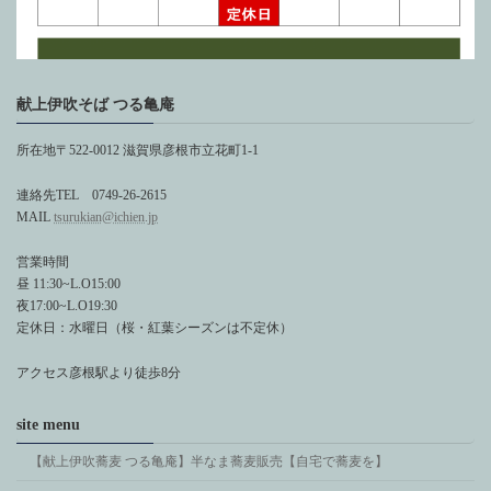
献上伊吹そば つる亀庵
所在地〒522-0012 滋賀県彦根市立花町1-1
連絡先TEL 0749-26-2615
MAIL
tsurukian@ichien.jp
営業時間
昼 11:30~L.O15:00
夜17:00~L.O19:30
定休日：水曜日（桜・紅葉シーズンは不定休）
アクセス彦根駅より徒歩8分
site menu
【献上伊吹蕎麦 つる亀庵】半なま蕎麦販売【自宅で蕎麦を】