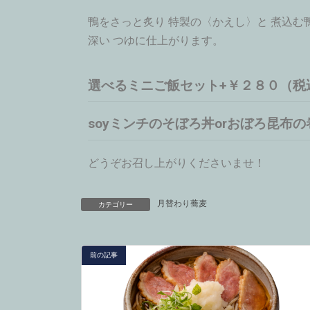
鴨をさっと炙り 特製の〈かえし〉と 煮込む
深い つゆに仕上がります。
選べるミニご飯セット+￥２８０（税
soyミンチのそぼろ丼orおぼろ昆布
どうぞお召し上がりくださいませ！
月替わり蕎麦
カテゴリー
前の記事