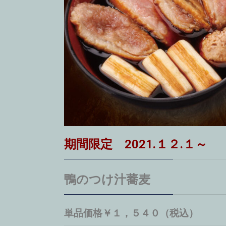
期間限定 2021.１２
.１～
鴨のつけ汁蕎麦
単品価格￥１，５４０（税込）