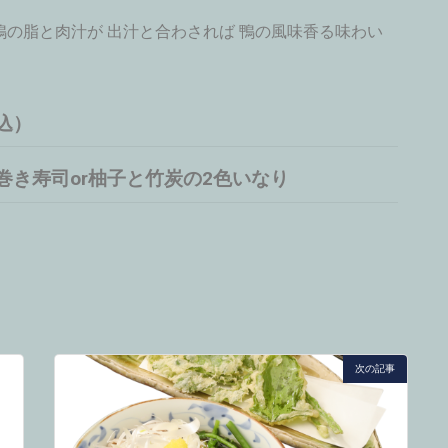
鴨の脂と肉汁が 出汁と合わされば 鴨の風味香る味わい
込）
の巻き寿司or柚子と竹炭の2色いなり
次の記事