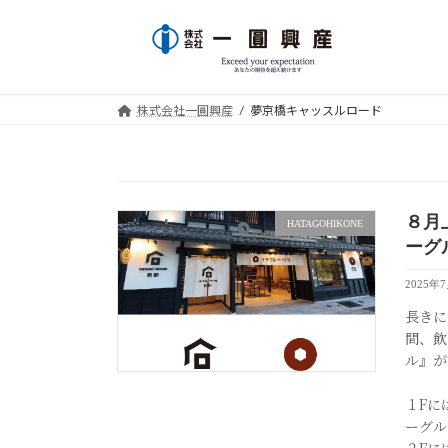
コ
ナ
ン
ビ
テ
ゲ
ン
ー
ツ
シ
株式会社一圓興産
夢京橋キャッスルロード
へ
ョ
ス
ン
キ
に
ッ
移
８月上
HATAGOHIKONE
プ
動
ーグ
2025年
長きに
間、飲
ル』が
１Fに
ーグル
２Fに