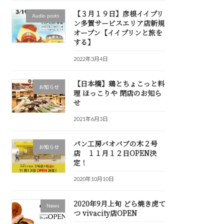
【３月１９日】彦根イイプリ
Audio posts
ン多賀サービスエリア店新規
オープン【イイプリンと旅を
する】
2022年3月4日
【日本橋】鶏とちょこっと料
お知らせ
理 ほっこりや 閉店のお知ら
せ
2021年6月3日
パン工房バオバブの木２号
お知らせ
店 １１月１２日OPEN決
定！
2020年10月10日
2020年9月上旬 どら焼き虎て
News
つ vivacity店OPEN