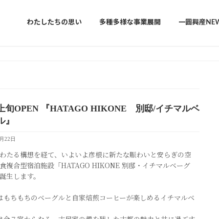
わたしたちの思い
多種多様な事業展開
一圓興産NE
旬OPEN 『HATAGO HIKONE 別邸/イチマルベ
ル』
7月22日
わたる構想を経て、いよいよ彦根に新たな賑わいと安らぎの空
食複合型宿泊施設「HATAGO HIKONE 別邸・イチマルベーグ
誕生します。
はもちもちのベーグルと自家焙煎コーヒーが楽しめるイチマルベ
は全７室からなる、古民家の趣を残した古都の魅力と共に過ごす