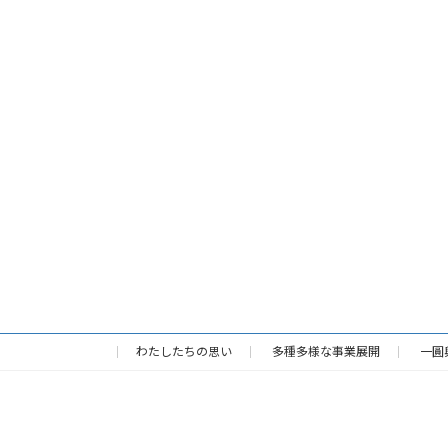
わたしたちの思い
多種多様な事業展開
一圓