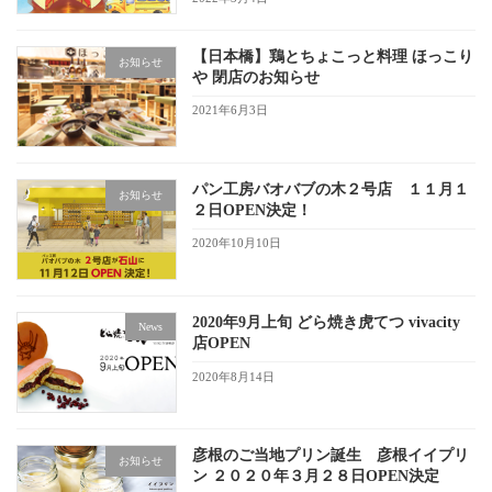
【日本橋】鶏とちょこっと料理 ほっこり
お知らせ
や 閉店のお知らせ
2021年6月3日
パン工房バオバブの木２号店 １１月１
お知らせ
２日OPEN決定！
2020年10月10日
2020年9月上旬 どら焼き虎てつ vivacity
News
店OPEN
2020年8月14日
彦根のご当地プリン誕生 彦根イイプリ
お知らせ
ン ２０２０年３月２８日OPEN決定