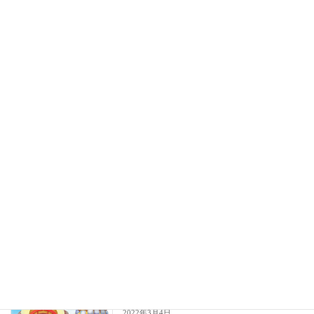
2020年8月14日
最近の投稿
８月上旬OPEN 『HATAGO HIKONE
HATAGOHIKONE
別邸/イチマルベーグル』
2025年7月22日
2025.7.24OPEN 『THE BANK HATAGO
News
HIKONE 』
2025年7月22日
【３月１９日】彦根イイプリン多賀サー
Audio posts
ビスエリア店新規オープン【イイプリン
と旅をする】
2022年3月4日