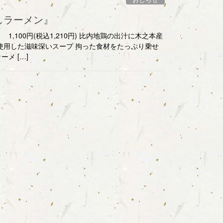
しラーメン』
,100円(税込1,210円) 比内地鶏の出汁に木之本産
 使用した滋味深いスープ 拘った食材をたっぷり乗せ
メ […]