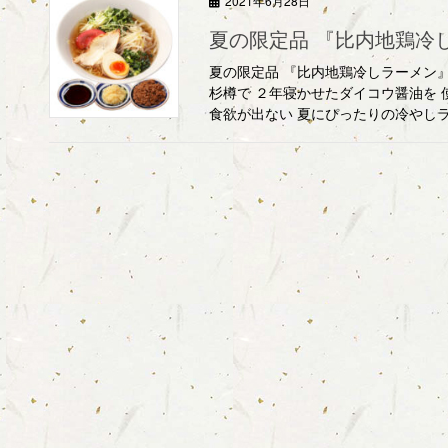
2021年6月28日
夏の限定品 『比内地鶏冷
夏の限定品 『比内地鶏冷しラーメン』 1
杉樽で ２年寝かせたダイコウ醤油を
食欲が出ない 夏にぴったりの冷やしラー