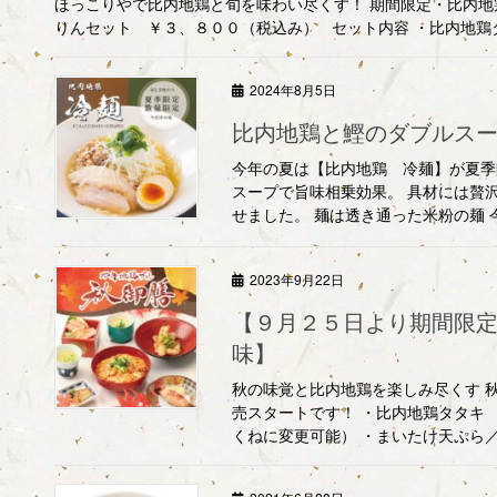
ほっこりやで比内地鶏と旬を味わい尽くす！ 期間限定・比内地
りんセット ￥３、８００（税込み） セット内容 ・比内地鶏タタ
2024年8月5日
比内地鶏と鰹のダブルス
今年の夏は【比内地鶏 冷麺】が夏季
スープで旨味相乗効果。 具材には贅
せました。 麺は透き通った米粉の麺 今
2023年9月22日
【９月２５日より期間限
味】
秋の味覚と比内地鶏を楽しみ尽くす 秋御膳
売スタートです！ ・比内地鶏タタキ
くねに変更可能） ・まいたけ天ぷら／鶏