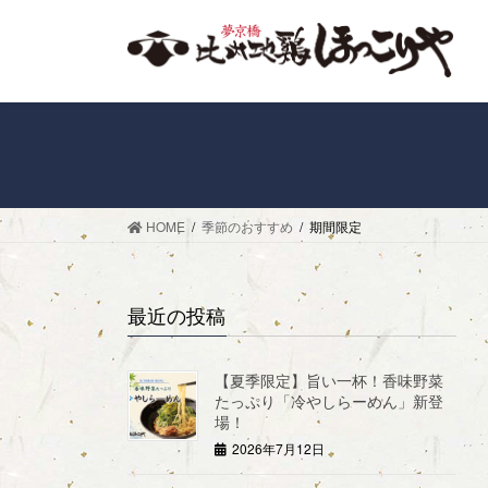
コ
ナ
ン
ビ
テ
ゲ
ン
ー
ツ
シ
へ
ョ
ス
ン
キ
に
ッ
移
HOME
季節のおすすめ
期間限定
プ
動
最近の投稿
【夏季限定】旨い一杯！香味野菜
たっぷり「冷やしらーめん」新登
場！
2026年7月12日