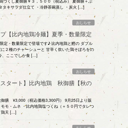
鶏づくし夏御膳￥３，５００（税込み） 夏御膳＋ぷ
キサラダ仕立て ・冷静茶碗蒸し ・炭火 […]
おしらせ
ープ【比内地鶏冷麺】夏季・数量限定
限定・数量限定で登場です♪ 比内地鶏と鰹の ダブル
沢に２種のチャーシューと 甘辛く炊いた鶏そぼろをの
、ここでしか食 […]
おしらせ
定スタート】比内地鶏 秋御膳【秋の
 ¥3,000（税込価格3,300円） 9月25日より販
 モモ・ムネ ・比内地鶏塩つくね（＋５０円でタレつ
天 […]
おしらせ