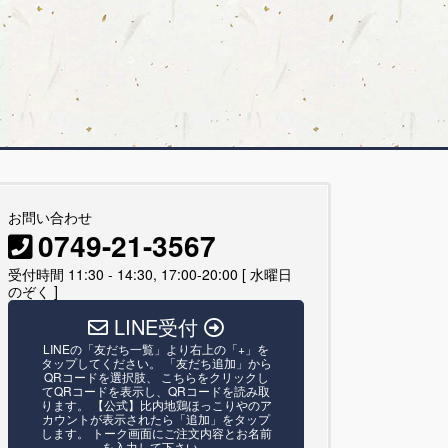
お問い合わせ
0749-21-3567
受付時間 11:30 - 14:30, 17:00-20:00 [ 水曜日
のぞく ]
LINE受付
LINEの「友だち一覧」より右上の「+」を
タップしてください。 「友だち追加」から
QRコードを選択肢、 こちらをクリックし
てQRコードを表示し、QRコードを読み取
ります。 【公式】比内地鶏ほっこりやのア
カウントが表示されたら「追加」をタップ
します。 トーク画面にご注文内容とお名前
を入力して下さい。